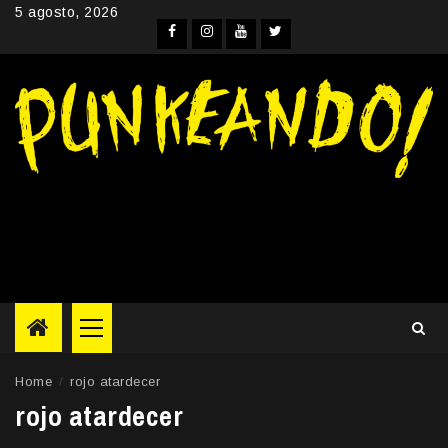
Skip
5 agosto, 2026
to
Facebook
Instagram
YouTube
Twitter
content
Primary
Menu
Home
rojo atardecer
rojo atardecer