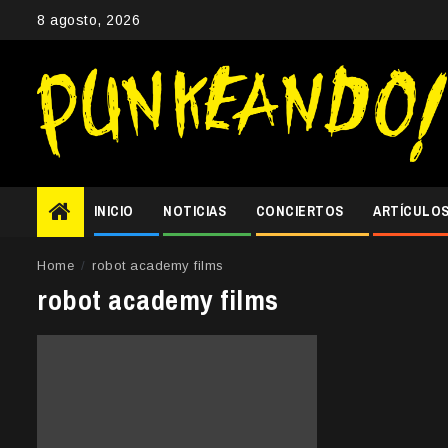
Skip
8 agosto, 2026
to
content
INICIO
NOTICIAS
CONCIERTOS
ARTÍCULO
Home
robot academy films
robot academy films