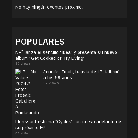
No hay ningún eventos próximo.
POPULARES
NFÏ lanza el sencillo “Ikea” y presenta su nuevo
álbum “Get Cooked or Try Dying”
93 views
Jennifer Finch, bajista de L7, falleció
a los 59 años
87 views
Florissant estrena “Cycles”, un nuevo adelanto de
su próximo EP
57 views