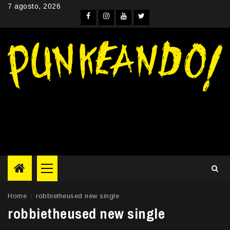
Skip
7 agosto, 2026
to
Facebook
Instagram
YouTube
Twitter
content
Primary
Menu
Home
robbietheused new single
robbietheused new single