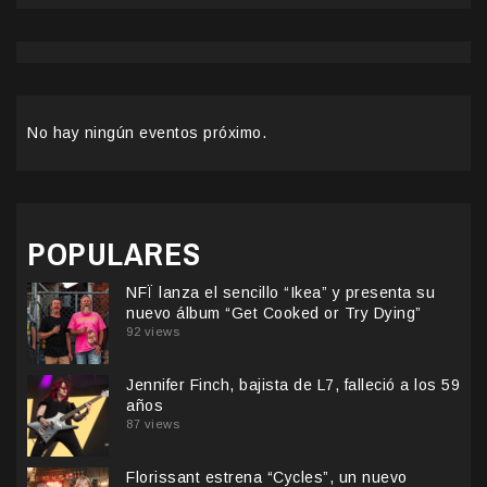
No hay ningún eventos próximo.
POPULARES
NFÏ lanza el sencillo “Ikea” y presenta su
nuevo álbum “Get Cooked or Try Dying”
92 views
Jennifer Finch, bajista de L7, falleció a los 59
años
87 views
Florissant estrena “Cycles”, un nuevo