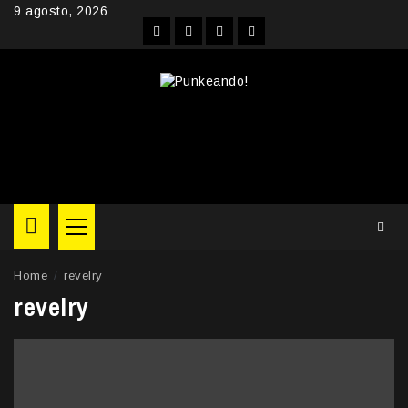
Skip
9 agosto, 2026
to
Facebook
Instagram
YouTube
Twitter
content
Primary
Menu
Home
revelry
revelry