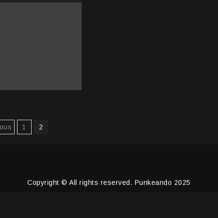
inación
ious
1
2
radas
Copyright © All rights reserved. Punkeando 2025