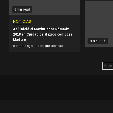
6 min read
NOTICIAS
Así inició el Movimiento Nómadx
2018 en Ciudad de México con José
Madero
4 min read
8 años ago
Enrique Blancas
Pag
Prev
de
ent