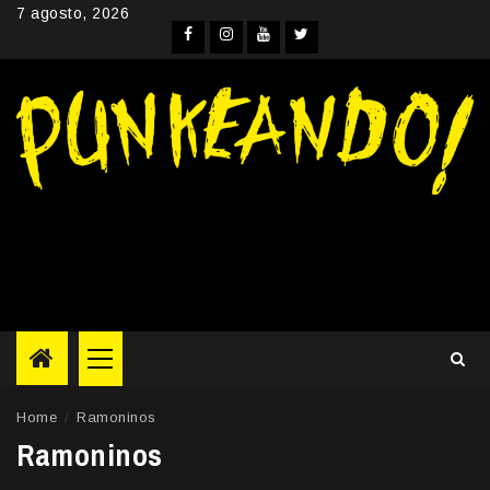
Skip
7 agosto, 2026
to
Facebook
Instagram
YouTube
Twitter
content
Primary
Menu
Home
Ramoninos
Ramoninos