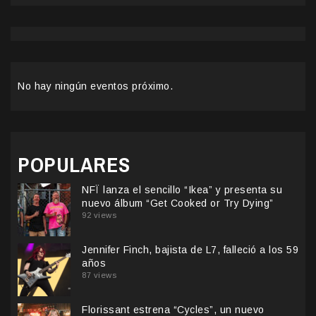
No hay ningún eventos próximo.
POPULARES
NFÏ lanza el sencillo “Ikea” y presenta su
nuevo álbum “Get Cooked or Try Dying”
92 views
Jennifer Finch, bajista de L7, falleció a los 59
años
87 views
Florissant estrena “Cycles”, un nuevo