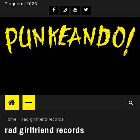
Skip
7 agosto, 2026
to
Facebook
Instagram
YouTube
Twitter
content
Primary
Menu
Home
rad girlfriend records
rad girlfriend records