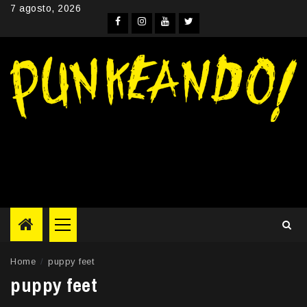
Skip
7 agosto, 2026
to
Facebook
Instagram
YouTube
Twitter
content
Primary
Menu
Home
puppy feet
puppy feet