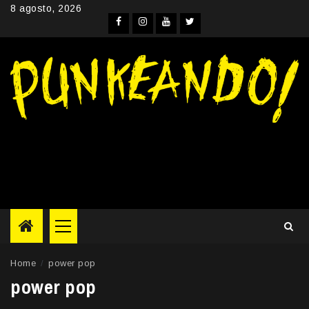
Skip
8 agosto, 2026
to
Facebook
Instagram
YouTube
Twitter
content
Primary
Menu
Home
power pop
power pop