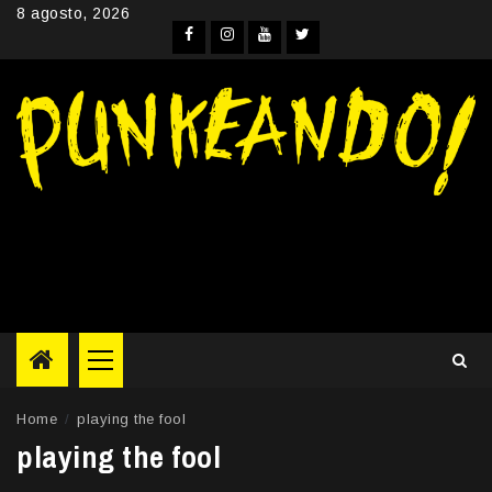
Skip
8 agosto, 2026
to
Facebook
Instagram
YouTube
Twitter
content
Primary
Menu
Home
playing the fool
playing the fool