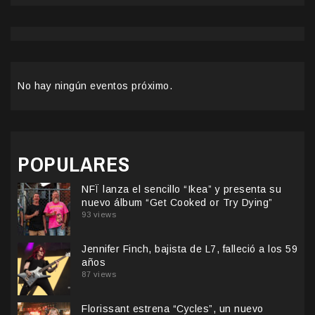
No hay ningún eventos próximo.
POPULARES
NFÏ lanza el sencillo “Ikea” y presenta su
nuevo álbum “Get Cooked or Try Dying”
93 views
Jennifer Finch, bajista de L7, falleció a los 59
años
87 views
Florissant estrena “Cycles”, un nuevo