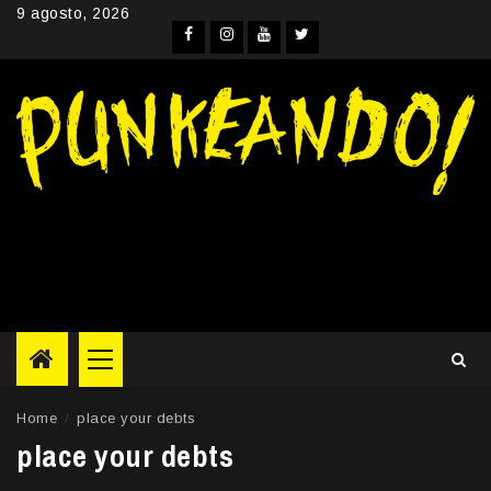
Skip
9 agosto, 2026
to
Facebook
Instagram
YouTube
Twitter
content
Primary
Menu
Home
place your debts
place your debts