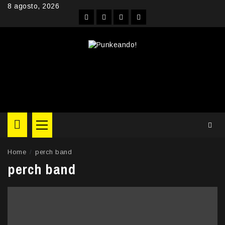
Skip
8 agosto, 2026
to
Facebook
Instagram
YouTube
Twitter
content
Primary
Menu
Home
perch band
perch band