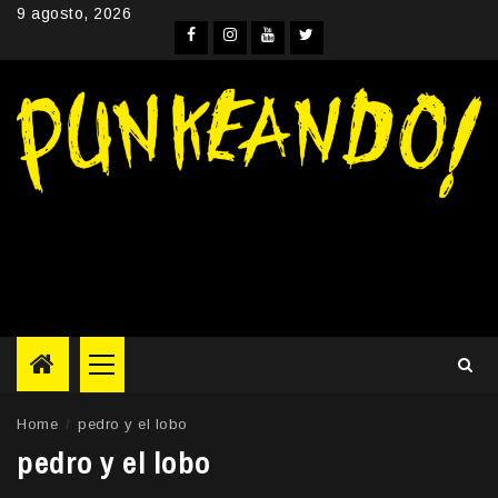
Skip
9 agosto, 2026
to
Facebook
Instagram
YouTube
Twitter
content
Primary
Menu
Home
pedro y el lobo
pedro y el lobo