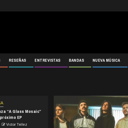
S
RESEÑAS
ENTREVISTAS
BANDAS
NUEVA MÚSICA
CA
anza “A Glass Mosaic”
 próximo EP
Victor Tellez