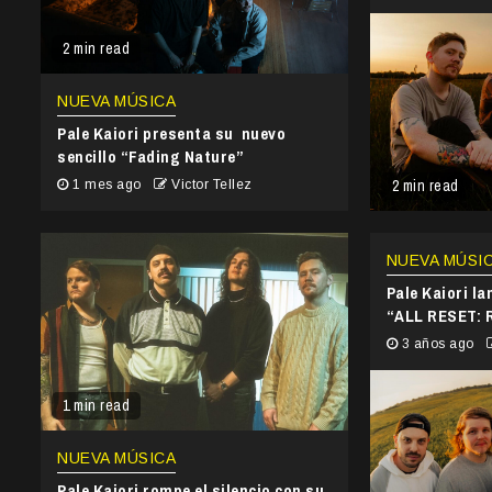
2 min read
NUEVA MÚSICA
Pale Kaiori presenta su nuevo
sencillo “Fading Nature”
2 min read
1 mes ago
Victor Tellez
NUEVA MÚSI
Pale Kaiori la
“ALL RESET: 
3 años ago
1 min read
NUEVA MÚSICA
Pale Kaiori rompe el silencio con su