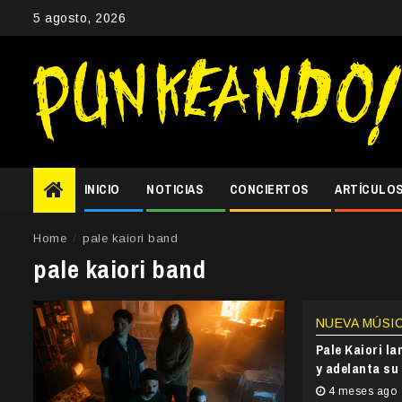
Skip
5 agosto, 2026
to
content
INICIO
NOTICIAS
CONCIERTOS
ARTÍCULO
Home
pale kaiori band
pale kaiori band
NUEVA MÚSI
Pale Kaiori l
y adelanta su
4 meses ago