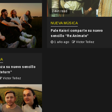
2 min read
NUEVA MÚSICA
Pale Kaiori comparte su nuevo
sencillo “Re:Animate”
1 año ago
Victor Tellez
CA
nza su nuevo sencillo
Return”
Victor Tellez