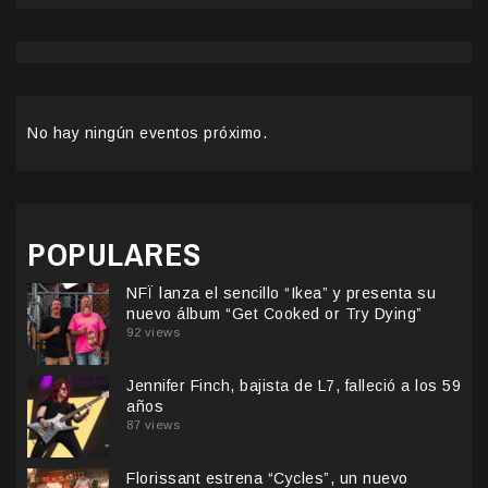
No hay ningún eventos próximo.
POPULARES
NFÏ lanza el sencillo “Ikea” y presenta su
nuevo álbum “Get Cooked or Try Dying”
92 views
Jennifer Finch, bajista de L7, falleció a los 59
años
87 views
Florissant estrena “Cycles”, un nuevo