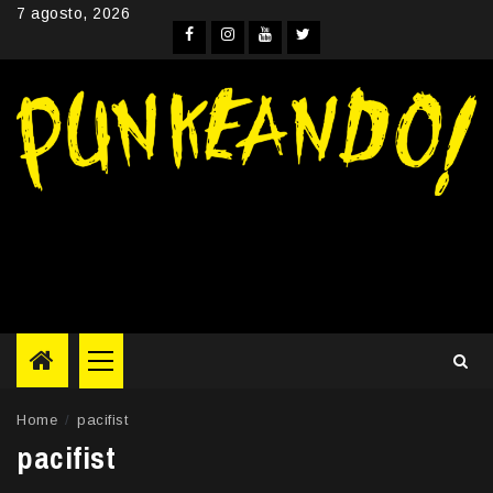
Skip
7 agosto, 2026
to
Facebook
Instagram
YouTube
Twitter
content
Primary
Menu
Home
pacifist
pacifist