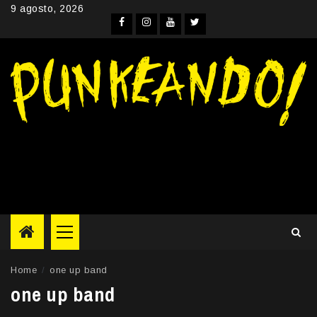
Skip
9 agosto, 2026
to
Facebook
Instagram
YouTube
Twitter
content
Primary
Menu
Home
one up band
one up band