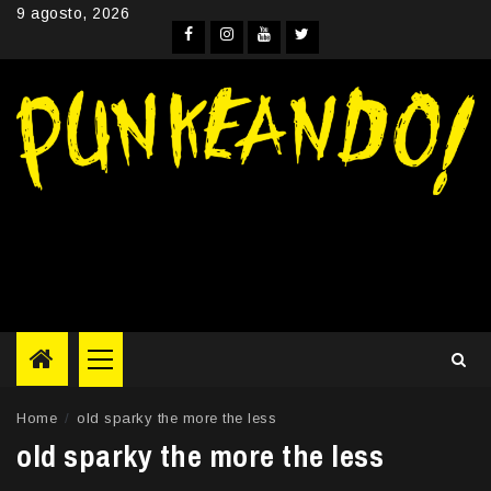
Skip
9 agosto, 2026
to
Facebook
Instagram
YouTube
Twitter
content
Primary
Menu
Home
old sparky the more the less
old sparky the more the less