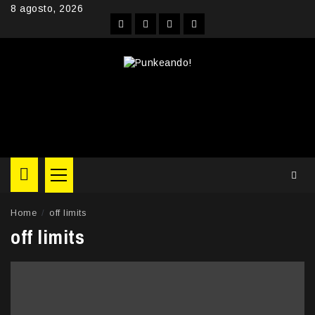
Skip
8 agosto, 2026
to
Facebook
Instagram
YouTube
Twitter
content
Primary
Menu
Home
off limits
off limits