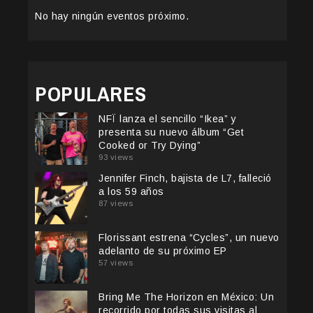
No hay ningún eventos próximo.
POPULARES
NFÏ lanza el sencillo “Ikea” y
presenta su nuevo álbum “Get
Cooked or Try Dying”
93 views
Jennifer Finch, bajista de L7, falleció
a los 59 años
87 views
Florissant estrena “Cycles”, un nuevo
adelanto de su próximo EP
57 views
Bring Me The Horizon en México: Un
recorrido por todas sus visitas al