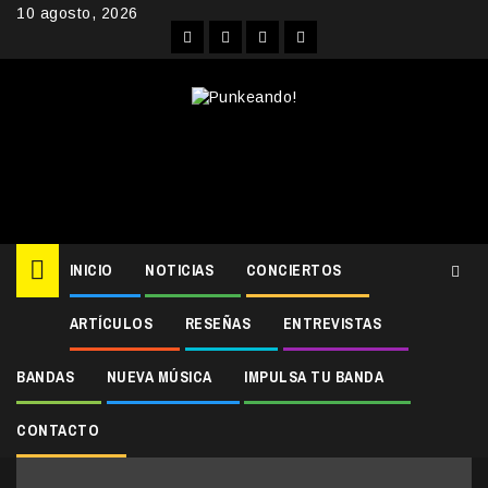
Skip
10 agosto, 2026
to
Facebook
Instagram
YouTube
Twitter
content
INICIO
NOTICIAS
CONCIERTOS
ARTÍCULOS
RESEÑAS
ENTREVISTAS
Home
noruega
noruega
BANDAS
NUEVA MÚSICA
IMPULSA TU BANDA
CONTACTO