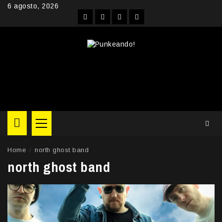
Skip
6 agosto, 2026
to
Facebook
Instagram
YouTube
Twitter
content
Primary
Menu
Home
north ghost band
north ghost band