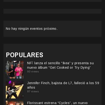
No hay ningún eventos próximo.
POPULARES
NFÏ lanza el sencillo “Ikea” y presenta su
nuevo álbum “Get Cooked or Try Dying”
93 views
Jennifer Finch, bajista de L7, falleció a los 59
años
87 views
Florissant estrena “Cycles”, un nuevo