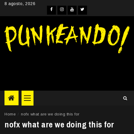
Skip
8 agosto, 2026
to
Facebook
Instagram
YouTube
Twitter
content
Primary
Menu
Home
nofx what are we doing this for
nofx what are we doing this for