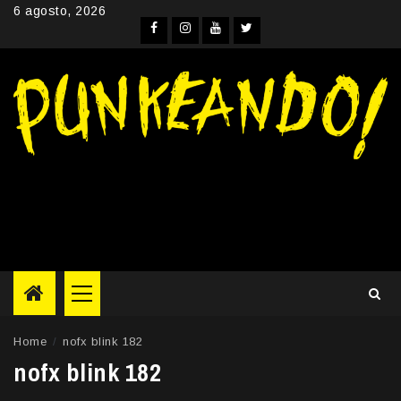
Skip
6 agosto, 2026
to
Facebook
Instagram
YouTube
Twitter
content
Primary
Menu
Home
nofx blink 182
nofx blink 182