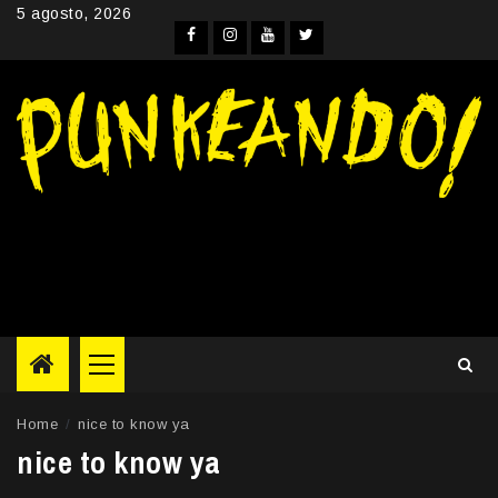
Skip
5 agosto, 2026
to
Facebook
Instagram
YouTube
Twitter
content
Primary
Menu
Home
nice to know ya
nice to know ya