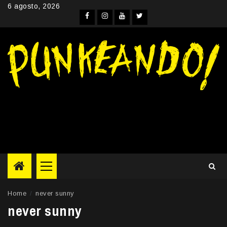
Skip
6 agosto, 2026
to
Facebook
Instagram
YouTube
Twitter
content
Primary
Menu
Home
never sunny
never sunny