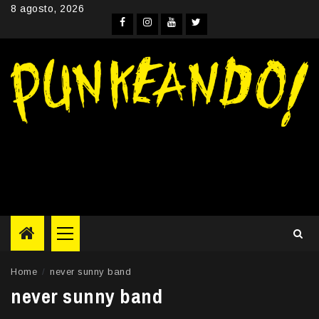
Skip
8 agosto, 2026
to
Facebook
Instagram
YouTube
Twitter
content
Primary
Menu
Home
never sunny band
never sunny band