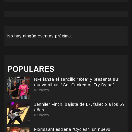
No hay ningún eventos próximo.
POPULARES
NFÏ lanza el sencillo “Ikea” y presenta su
nuevo álbum “Get Cooked or Try Dying”
92 views
Jennifer Finch, bajista de L7, falleció a los 59
años
87 views
Florissant estrena “Cycles”, un nuevo