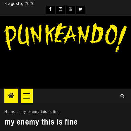
Skip
8 agosto, 2026
to
Facebook
Instagram
YouTube
Twitter
content
Primary
Menu
Home
my enemy this is fine
my enemy this is fine