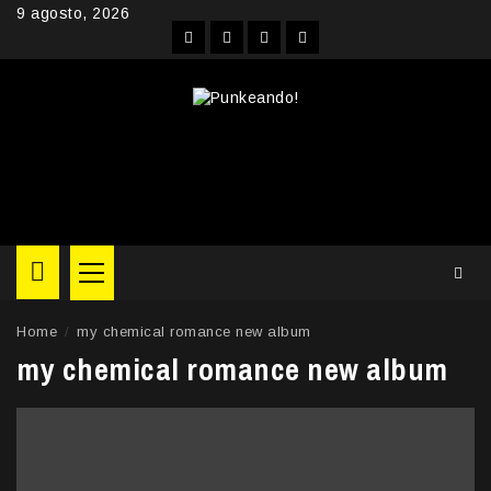
Skip
9 agosto, 2026
to
Facebook
Instagram
YouTube
Twitter
content
Primary
Menu
Home
my chemical romance new album
my chemical romance new album