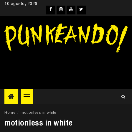
Skip
10 agosto, 2026
to
Facebook
Instagram
YouTube
Twitter
content
Primary
Menu
Home
motionless in white
motionless in white