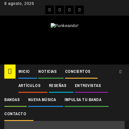
Skip
8 agosto, 2026
to
Facebook
Instagram
YouTube
Twitter
content
INICIO
NOTICIAS
CONCIERTOS
ARTÍCULOS
RESEÑAS
ENTREVISTAS
Home
motel du cap
motel du cap
BANDAS
NUEVA MÚSICA
IMPULSA TU BANDA
CONTACTO