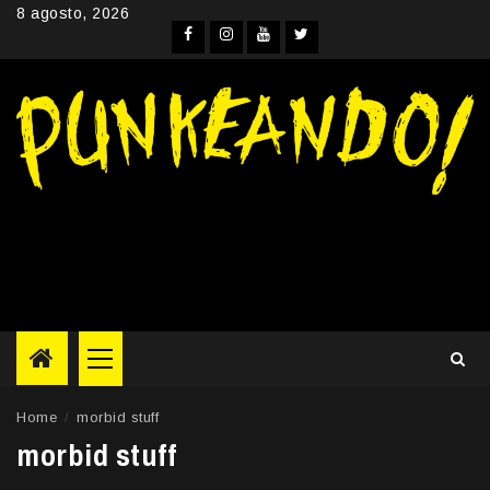
Skip
8 agosto, 2026
to
Facebook
Instagram
YouTube
Twitter
content
Primary
Menu
Home
morbid stuff
morbid stuff