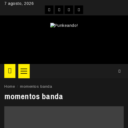
Skip
7 agosto, 2026
to
Facebook
Instagram
YouTube
Twitter
content
Primary
Menu
Home
momentos banda
momentos banda