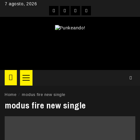
Skip
7 agosto, 2026
to
Facebook
Instagram
YouTube
Twitter
content
Primary
Menu
Home
modus fire new single
modus fire new single