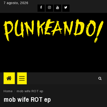
Skip
7 agosto, 2026
to
Facebook
Instagram
YouTube
Twitter
content
Primary
Menu
Home
mob wife ROT ep
mob wife ROT ep