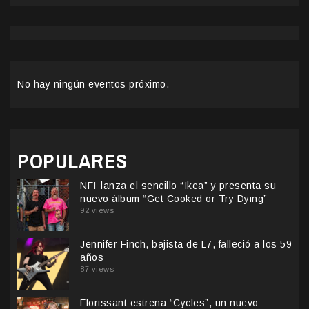
No hay ningún eventos próximo.
POPULARES
NFÏ lanza el sencillo “Ikea” y presenta su
nuevo álbum “Get Cooked or Try Dying”
92 views
Jennifer Finch, bajista de L7, falleció a los 59
años
87 views
Florissant estrena “Cycles”, un nuevo