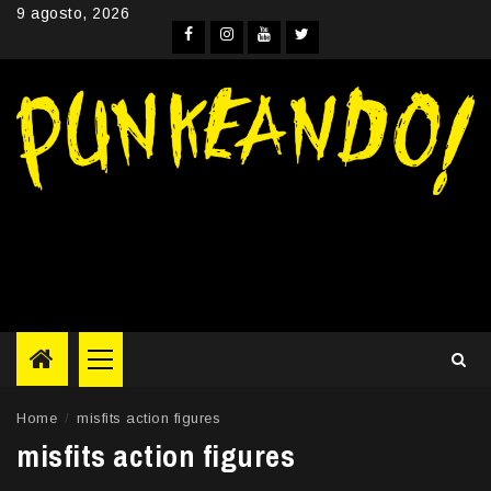
Skip
9 agosto, 2026
to
Facebook
Instagram
YouTube
Twitter
content
Primary
Menu
Home
misfits action figures
misfits action figures