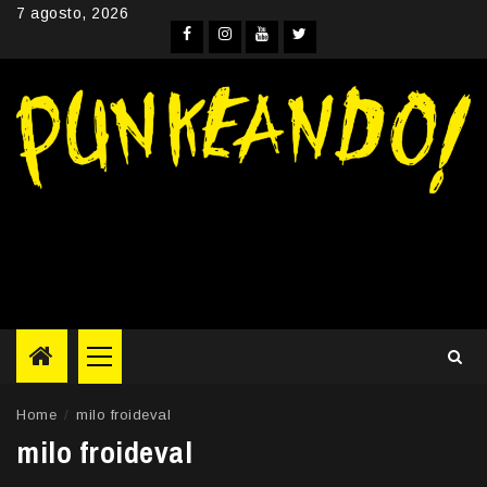
Skip
7 agosto, 2026
to
Facebook
Instagram
YouTube
Twitter
content
Primary
Menu
Home
milo froideval
milo froideval