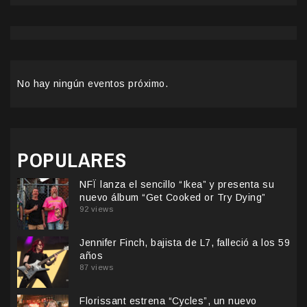
No hay ningún eventos próximo.
POPULARES
NFÏ lanza el sencillo “Ikea” y presenta su
nuevo álbum “Get Cooked or Try Dying”
92 views
Jennifer Finch, bajista de L7, falleció a los 59
años
87 views
Florissant estrena “Cycles”, un nuevo