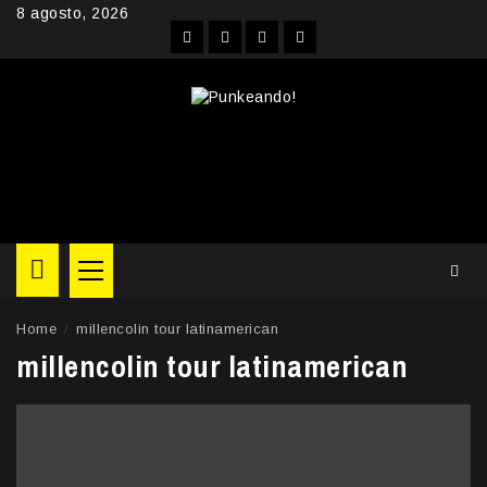
Skip
8 agosto, 2026
to
Facebook
Instagram
YouTube
Twitter
content
Primary
Menu
Home
millencolin tour latinamerican
millencolin tour latinamerican