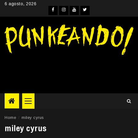
Skip
6 agosto, 2026
to
Facebook
Instagram
YouTube
Twitter
content
Primary
Menu
Home
miley cyrus
miley cyrus