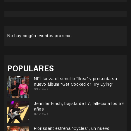
No hay ningún eventos próximo.
POPULARES
NFÏ lanza el sencillo “Ikea” y presenta su
nuevo álbum “Get Cooked or Try Dying”
93 views
Jennifer Finch, bajista de L7, falleció a los 59
años
87 views
Florissant estrena “Cycles”, un nuevo