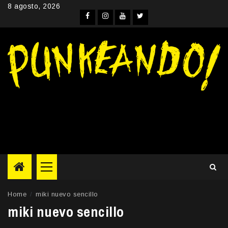
Skip
8 agosto, 2026
to
Facebook
Instagram
YouTube
Twitter
content
Primary
Menu
Home
miki nuevo sencillo
miki nuevo sencillo