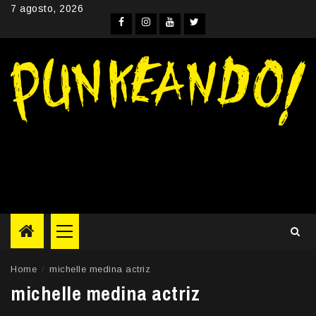
Skip
7 agosto, 2026
to
Facebook
Instagram
YouTube
Twitter
content
Primary
Menu
Home
michelle medina actriz
michelle medina actriz