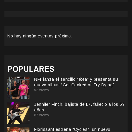
No hay ningún eventos próximo.
POPULARES
NFÏ lanza el sencillo “Ikea” y presenta su
nuevo álbum “Get Cooked or Try Dying”
92 views
Jennifer Finch, bajista de L7, falleció a los 59
años
87 views
Florissant estrena “Cycles”, un nuevo