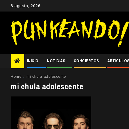
Skip
8 agosto, 2026
to
content
INICIO
NOTICIAS
CONCIERTOS
ARTÍCULO
Home
mi chula adolescente
mi chula adolescente