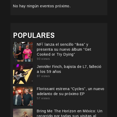
No hay ningún eventos próximo.
POPULARES
NFÏ lanza el sencillo “Ikea” y
presenta su nuevo álbum “Get
Cooked or Try Dying”
93 views
Jennifer Finch, bajista de L7, falleció
a los 59 años
87 views
Florissant estrena “Cycles”, un nuevo
adelanto de su próximo EP
57 views
Bring Me The Horizon en México: Un
recorrido por todas sus visitas al