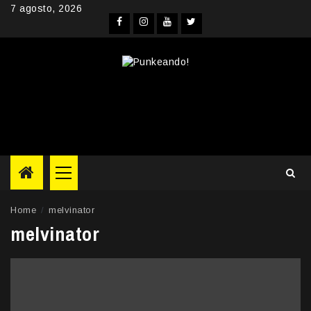
Skip
7 agosto, 2026
to
Facebook
Instagram
YouTube
Twitter
content
Primary
Menu
Home
melvinator
melvinator