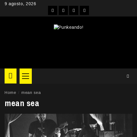
Skip
9 agosto, 2026
to
Facebook
Instagram
YouTube
Twitter
content
Primary
Menu
Home
mean sea
mean sea