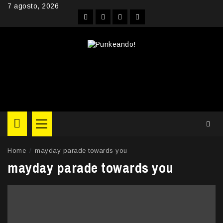
Skip
7 agosto, 2026
to
Facebook
Instagram
YouTube
Twitter
content
Primary
Menu
Home
mayday parade towards you
mayday parade towards you