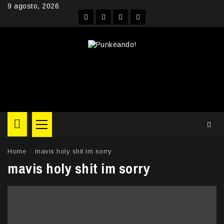
Skip
9 agosto, 2026
to
Facebook
Instagram
YouTube
Twitter
content
Primary
Menu
Home
mavis holy shit im sorry
mavis holy shit im sorry