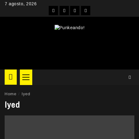
Skip
7 agosto, 2026
to
Facebook
Instagram
YouTube
Twitter
content
Primary
Menu
Home
lyed
lyed