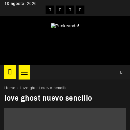
Skip
10 agosto, 2026
to
Facebook
Instagram
YouTube
Twitter
content
Primary
Menu
Home
love ghost nuevo sencillo
love ghost nuevo sencillo