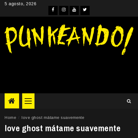
Skip
5 agosto, 2026
to
Facebook
Instagram
YouTube
Twitter
content
Primary
Menu
Home
love ghost mátame suavemente
love ghost mátame suavemente