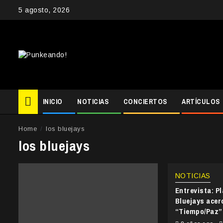
Skip
5 agosto, 2026
to
content
INICIO
NOTICIAS
CONCIERTOS
ARTÍCULOS
Home
los bluejays
los bluejays
NOTICIAS
Entrevista: P
Bluejays acer
“Tiempo/Paz”