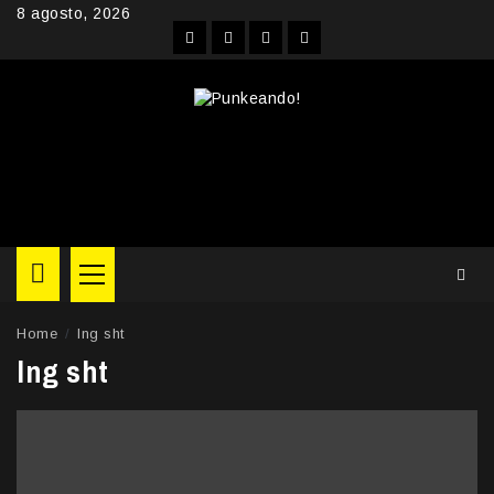
Skip
8 agosto, 2026
to
Facebook
Instagram
YouTube
Twitter
content
Primary
Menu
Home
lng sht
lng sht