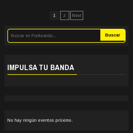
Paginación
1
2
Next
de
entradas
Buscar
IMPULSA TU BANDA
No hay ningún eventos próximo.